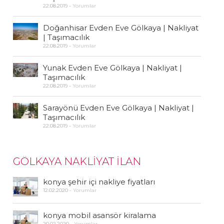
22.08.2019
-
Yorumlar
Doğanhisar Evden Eve Gölkaya | Nakliyat
| Taşımacılık
22.08.2019
-
Yorumlar
Yunak Evden Eve Gölkaya | Nakliyat |
Taşımacılık
22.08.2019
-
Yorumlar
Sarayönü Evden Eve Gölkaya | Nakliyat |
Taşımacılık
22.08.2019
-
Yorumlar
GÖLKAYA NAKLİYAT İLAN
konya şehir içi nakliye fiyatları
12.02.2020
-
Yorumlar
konya mobil asansör kiralama
20.02.2020
-
Yorumlar