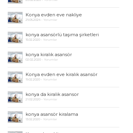
Konya evden eve nakliye
29.06.2024
-
Yorumlar
konya asansörlü taşıma şirketleri
15.02.2020
-
Yorumlar
konya kiralık asansör
02.02.2020
-
Yorumlar
Konya evden eve kiralık asansör
19.02.2020
-
Yorumlar
konya da kiralik asansor
21.02.2020
-
Yorumlar
konya asansör kiralama
13.02.2020
-
Yorumlar