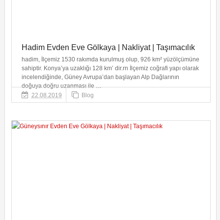
Hadim Evden Eve Gölkaya | Nakliyat | Taşımacılık
hadim, İlçemiz 1530 rakımda kurulmuş olup, 926 km² yüzölçümüne
sahiptir. Konya’ya uzaklığı 128 km’ dir.rn İlçemiz coğrafi yapı olarak
incelendiğinde, Güney Avrupa’dan başlayan Alp Dağlarının
doğuya doğru uzanması ile …
22.08.2019
Blog