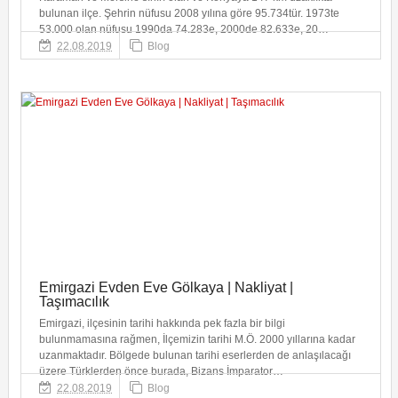
bulunan ilçe. Şehrin nüfusu 2008 yılına göre 95.734tür. 1973te
53.000 olan nüfusu 1990da 74.283e, 2000de 82.633e, 20…
22.08.2019
Blog
Emirgazi Evden Eve Gölkaya | Nakliyat |
Taşımacılık
Emirgazi, ilçesinin tarihi hakkında pek fazla bir bilgi
bulunmamasına rağmen, İlçemizin tarihi M.Ö. 2000 yıllarına kadar
uzanmaktadır. Bölgede bulunan tarihi eserlerden de anlaşılacağı
üzere Türklerden önce burada, Bizans İmparator…
22.08.2019
Blog