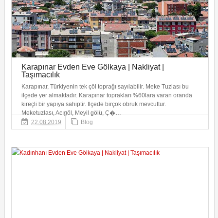
Karapınar Evden Eve Gölkaya | Nakliyat |
Taşımacılık
Karapınar, Türkiyenin tek çöl toprağı sayılabilir. Meke Tuzlası bu
ilçede yer almaktadır. Karapınar toprakları %60lara varan oranda
kireçli bir yapıya sahiptir. İlçede birçok obruk mevcuttur.
Meketuzlası, Acıgöl, Meyil gölü, Ç�…
22.08.2019
Blog