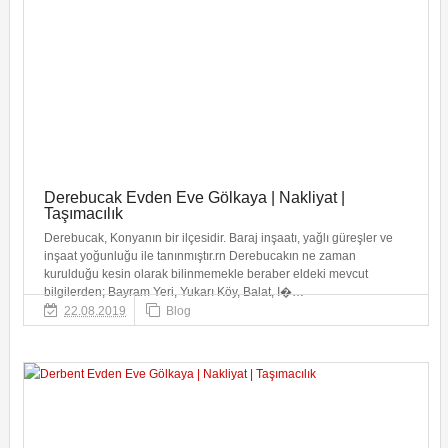
Derebucak Evden Eve Gölkaya | Nakliyat |
Taşımacılık
Derebucak, Konyanın bir ilçesidir. Baraj inşaatı, yağlı güreşler ve
inşaat yoğunluğu ile tanınmıştır.rn Derebucakın ne zaman
kurulduğu kesin olarak bilinmemekle beraber eldeki mevcut
bilgilerden; Bayram Yeri, Yukarı Köy, Balat, I�…
22.08.2019
Blog