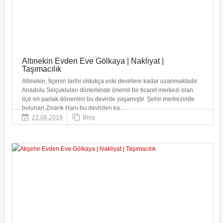
Altınekin Evden Eve Gölkaya | Nakliyat |
Taşımacılık
Altınekin, İlçenin tarihi oldukça eski devirlere kadar uzanmaktadır.
Anadolu Selçukluları döneminde önemli bir ticaret merkezi olan
ilçe en parlak dönemini bu devirde yaşamıştır. Şehir merkezinde
bulunan Zıvarık Hanı bu devirden ka…
22.08.2019
Blog