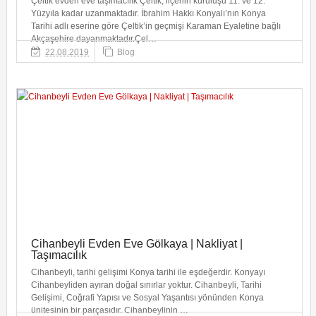
Çeltik evden eve taşımacılık Çeltik, ilçenin kuruluşu 11. ve 12.
Yüzyıla kadar uzanmaktadır. İbrahim Hakkı Konyalı’nın Konya
Tarihi adlı eserine göre Çeltik’in geçmişi Karaman Eyaletine bağlı
Akçaşehire dayanmaktadır.Çel…
22.08.2019
Blog
Cihanbeyli Evden Eve Gölkaya | Nakliyat |
Taşımacılık
Cihanbeyli, tarihi gelişimi Konya tarihi ile eşdeğerdir. Konyayı
Cihanbeyliden ayıran doğal sınırlar yoktur. Cihanbeyli, Tarihi
Gelişimi, Coğrafi Yapısı ve Sosyal Yaşantısı yönünden Konya
ünitesinin bir parçasıdır. Cihanbeylinin …