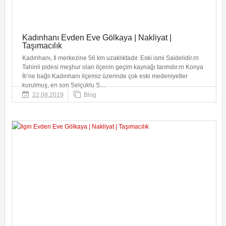
Kadınhanı Evden Eve Gölkaya | Nakliyat |
Taşımacılık
Kadınhanı, İl merkezine 56 km uzaklıktadır. Eski ismi Saidelidir.rn
Tahinli pidesi meşhur olan ilçenin geçim kaynağı tarımdır.rn Konya
İli’ne bağlı Kadınhanı ilçemiz üzerinde çok eski medeniyetler
kurulmuş, en son Selçuklu S…
22.08.2019
Blog