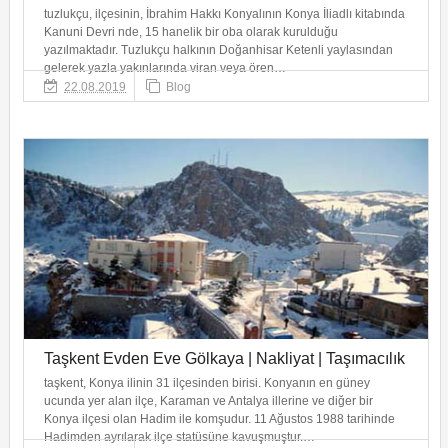
tuzlukçu, ilçesinin, İbrahim Hakkı Konyalının Konya İliadlı kitabında
Kanuni Devri nde, 15 hanelik bir oba olarak kurulduğu
yazılmaktadır. Tuzlukçu halkının Doğanhisar Ketenli yaylasından
gelerek yazla yakınlarında viran veya ören…
22.08.2019
Blog
Taşkent Evden Eve Gölkaya | Nakliyat | Taşımacılık
taşkent, Konya ilinin 31 ilçesinden birisi. Konyanın en güney
ucunda yer alan ilçe, Karaman ve Antalya illerine ve diğer bir
Konya ilçesi olan Hadim ile komşudur. 11 Ağustos 1988 tarihinde
Hadimden ayrılarak ilçe statüsüne kavuşmuştur.…