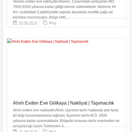
Akören evden eve nakliyatrnAkören, Civarındaki yerleşimin MÖ.
7000-6500 yıllarına kadar gittiği tahmin edilmektedir. Akörene 49
km. uzaklıktaki Çatalhöyükte yapılan kazılarda neolitik çağa ait
kalıntılar bulunmuştur. Bölge Hitit,…
22.08.2019
Blog
Ahırlı Evden Eve Gölkaya | Nakliyat | Taşımacılık
Ahırlı evden eve nakliyatrnAhırlı, ilçesinin tarihi hakkında pek fazla
bir bilgi bulunmamasına rağmen, İlçemizin tarihi M.Ö. 2000
yıllarına kadar uzanmaktadır. Bölgede bulunan tarihi eserlerden de
anlaşılacağı üzere Türklerden ö…
22.08.2019
Blog