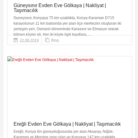
Güneysınır Evden Eve Gölkaya | Nakliyat |
Taşımacılık
Guneysınır, Konyaya 75 km uzaklıkta, Konya-Karaman D715
karayolunun 11 km batısında yer alan ilçe merkezini oluşturan iki
yerleşim yeri, Osmanlı döneminde Karasınır ve Elmasun olarak
bilinen köyler idi. Her iki köyle ilgili kayıtlara, …
22.08.2019
Blog
Ereğli Evden Eve Gölkaya | Nakliyat | Taşımacılık
Ereğli, Konya ilin güneydoğusunda yer alan Aksaray, Niğde,
Karaman ve Mersine sınırı olan ve Konyaya 147 km uzaklıkta