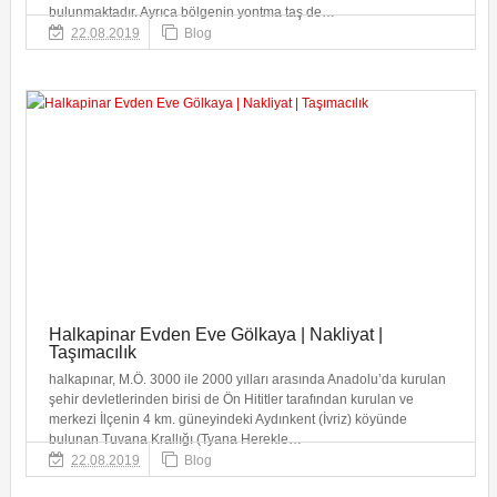
bulunmaktadır. Ayrıca bölgenin yontma taş de…
22.08.2019
Blog
Halkapinar Evden Eve Gölkaya | Nakliyat |
Taşımacılık
halkapınar, M.Ö. 3000 ile 2000 yılları arasında Anadolu’da kurulan
şehir devletlerinden birisi de Ön Hititler tarafından kurulan ve
merkezi İlçenin 4 km. güneyindeki Aydınkent (İvriz) köyünde
bulunan Tuvana Krallığı (Tyana Herekle…
22.08.2019
Blog